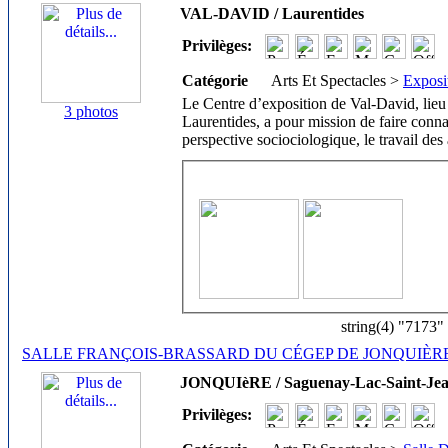
VAL-DAVID / Laurentides
Privilèges:
Catégorie
Arts Et Spectacles >
Exposi
Le Centre d’exposition de Val-David, lieu
3 photos
Laurentides, a pour mission de faire conn
perspective sociociologique, le travail des a
string(4) "7173"
SALLE FRANÇOIS-BRASSARD DU CÉGEP DE JONQUIÈR
JONQUIèRE / Saguenay-Lac-Saint-Je
Privilèges: