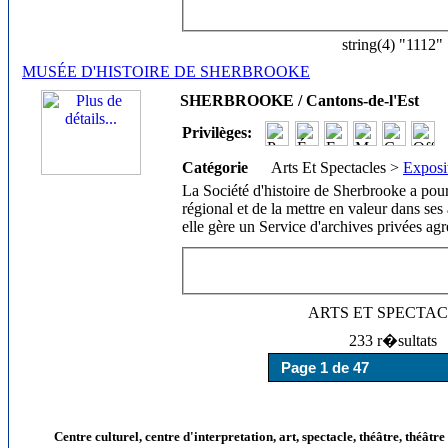
string(4) "1112"
MUSÉE D'HISTOIRE DE SHERBROOKE
SHERBROOKE / Cantons-de-l'Est
Privilèges:
Catégorie
Arts Et Spectacles >
Exposi
La Société d'histoire de Sherbrooke a pour
régional et de la mettre en valeur dans ses 
elle gère un Service d'archives privées ag
ARTS ET SPECTA
233 r�sultats
Centre culturel, centre d'interpretation, art, spectacle, théâtre, théâtr