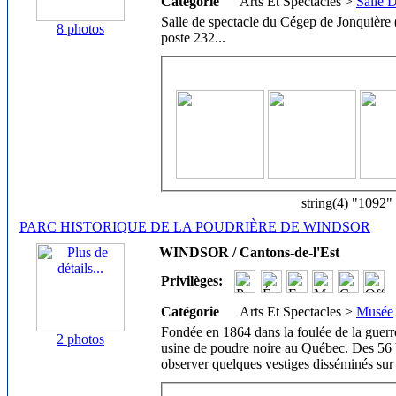
Catégorie
Arts Et Spectacles >
Salle 
Salle de spectacle du Cégep de Jonquière
8 photos
poste 232
...
string(4) "1092"
PARC HISTORIQUE DE LA POUDRIÈRE DE WINDSOR
WINDSOR / Cantons-de-l'Est
Privilèges:
Catégorie
Arts Et Spectacles >
Musée
Fondée en 1864 dans la foulée de la guerre
2 photos
usine de poudre noire au Québec. Des 56 b
observer quelques vestiges disséminés sur 