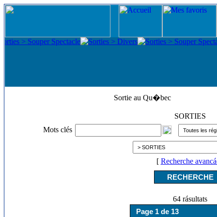
Sortie au Qu�bec
SORTIES
Mots clés
[
Recherche avancá
64 rásultats