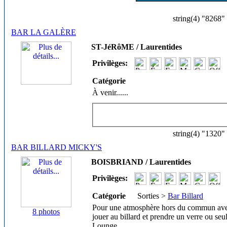
string(4) "8268"
BAR LA GALÈRE
ST-JéRôME / Laurentides
Privilèges:
Catégorie
À venir...
...
string(4) "1320"
BAR BILLARD MICKY'S
BOISBRIAND / Laurentides
Privilèges:
Catégorie
Sorties >
Bar Billard
Pour une atmosphère hors du commun avec
8 photos
jouer au billard et prendre un verre ou seu
Lounge.
...