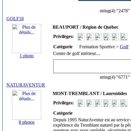
string(4) "2478"
GOLF18
BEAUPORT / Région de Québec
Privilèges:
Catégorie
Formation Sportive >
Golf
Centre de golf intérieur.
...
1 photo
string(4) "6771"
NATURAVENTUR
MONT-TREMBLANT / Laurentides
Privilèges:
Catégorie
Depuis 1995 NaturAventur est au service des
8 photos
expérience du Tremblant naturel par la pê
aventure avec nous agréable, sécuritaire et