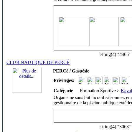
string(4) "4465"
CLUB NAUTIQUE DE PERCÉ
PERCé / Gaspésie
Privilèges:
Catégorie
Formation Sportive >
Kaya
Organisme sans but lucratif saisonnier, em
gestionnaire de la piscine publique extérieu
string(4) "3063"