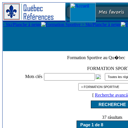
Formation Sportive au Qu�bec
FORMATION SPOR
Mots clés
[
Recherche avancá
37 rásultats