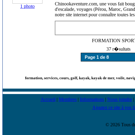
Chinookaventure.com, une vous fait bouge
1 photo
d'escalade, voyages (Pérou, Maroc, Grand C
notre site internet pour connaître toutes 
FORMATION SPOR
37 r�sultats
formation, services, cours, golf, kayak, kayak de mer, voile, navi
Accueil
|
Membres
|
Informations
|
Nous joindre
Ajoutez ce site à vos f
© 2026 Tous dr