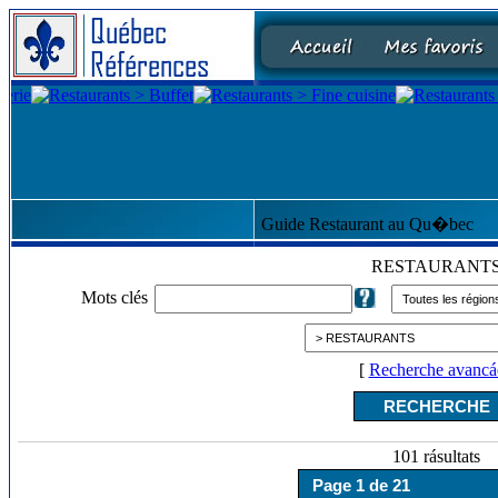
Guide Restaurant au Qu�bec
RESTAURANT
Mots clés
[
Recherche avancá
101 rásultats