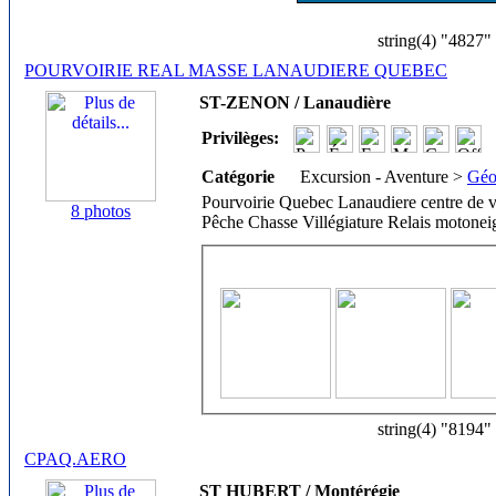
string(4) "4827"
POURVOIRIE REAL MASSE LANAUDIERE QUEBEC
ST-ZENON / Lanaudière
Privilèges:
Catégorie
Excursion - Aventure >
Géo
Pourvoirie Quebec Lanaudiere centre de vill
8 photos
Pêche Chasse Villégiature Relais motoneig
string(4) "8194"
CPAQ.AERO
ST HUBERT / Montérégie