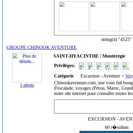
string(4) "4525"
GROUPE CHINOOK AVENTURE
SAINT-HYACINTHE / Montérégie
Privilèges:
Catégorie
Excursion - Aventure >
Voy
Chinookaventure.com, une vous fait bouge
1 photo
d'escalade, voyages (Pérou, Maroc, Grand C
notre site internet pour connaître toutes 
EXCURSION - AVE
60 r�sultats