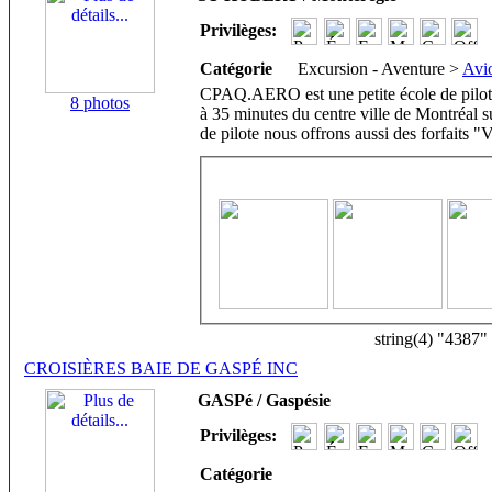
Privilèges:
Catégorie
Excursion - Aventure >
Avi
CPAQ.AERO est une petite école de pilota
8 photos
à 35 minutes du centre ville de Montréal s
de pilote nous offrons aussi des forfaits "
string(4) "4387"
CROISIÈRES BAIE DE GASPÉ INC
GASPé / Gaspésie
Privilèges:
Catégorie