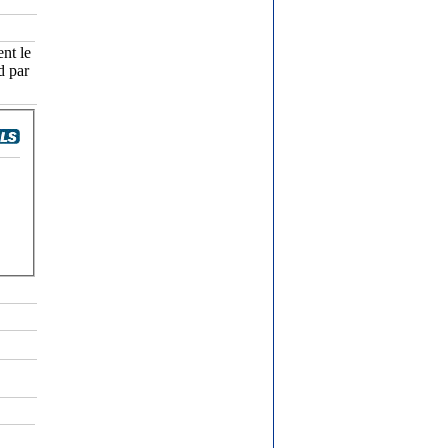
nt le
d par