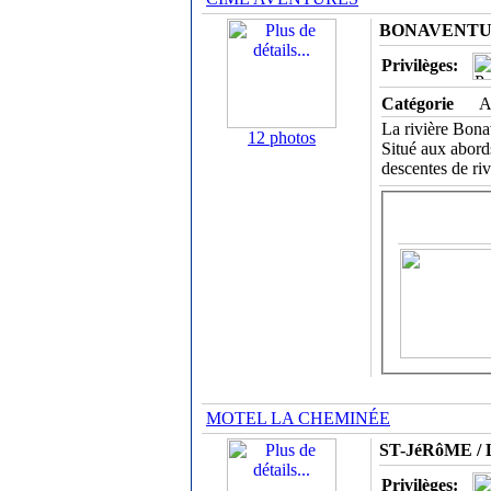
BONAVENTURE
Privilèges:
Catégorie
A
La rivière Bona
12 photos
Situé aux abord
descentes de ri
MOTEL LA CHEMINÉE
ST-JéRôME / L
Privilèges: