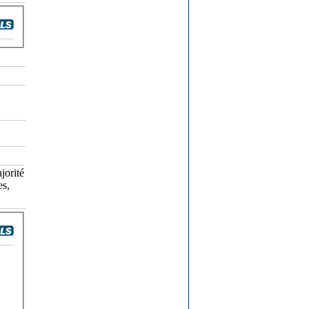
jorité
es,