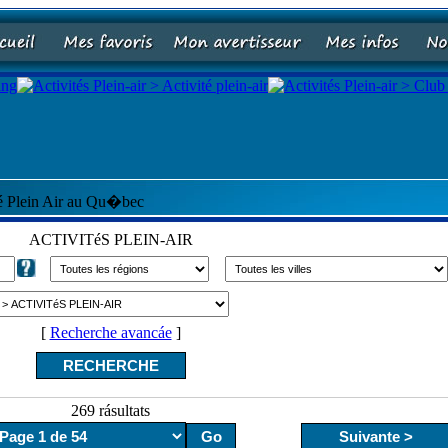
té Plein Air au Qu�bec
ACTIVITéS PLEIN-AIR
[
Recherche avancáe
]
269 rásultats