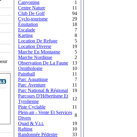
Canyoning
1
Centre Nature
11
Club De Golf
94
Cyclo-tourisme
29
Équitation
18
Escalade
7
Karting
8
Location De Refuge
5
Location Diverse
19
Marche En Montagne
5
Marche Nordique
2
pour
Observation De La Faune
13
Ornithologie
10
Paintball
11
Parc Aquatique
7
Parc Aventure
11
Parc National & Régional
19
Parcours D'Hébertisme Et
12
Tyrolienne
Piste Cyclable
11
Plein-air - Vente Et Services
8
Divers
Quad & V.t.t.
19
Rafting
10
Randonnée Pédestre
33