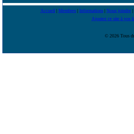
Accueil
|
Membres
|
Informations
|
Nous joindre
Ajoutez ce site à vos f
© 2026 Tous dr