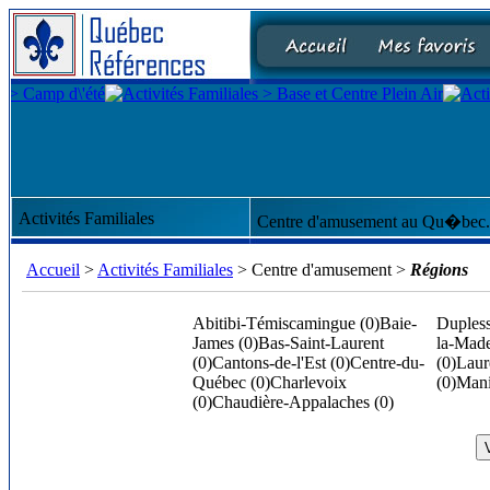
Activités Familiales
Centre d'amusement au Qu�bec.
Accueil
>
Activités Familiales
> Centre d'amusement >
Régions
Abitibi-Témiscamingue (0)
Baie-
Dupless
James (0)
Bas-Saint-Laurent
la-Made
(0)
Cantons-de-l'Est (0)
Centre-du-
(0)
Laur
Québec (0)
Charlevoix
(0)
Mani
(0)
Chaudière-Appalaches (0)