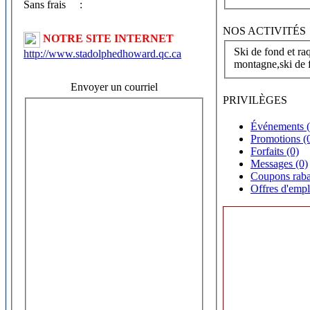
Sans frais
:
NOS ACTIVITÉS
NOTRE SITE INTERNET
Ski de fond et ra
http://www.stadolphedhoward.qc.ca
montagne,ski de f
Envoyer un courriel
PRIVILÈGES
Événements (
Promotions (
Forfaits (0)
Messages (0)
Coupons raba
Offres d'empl