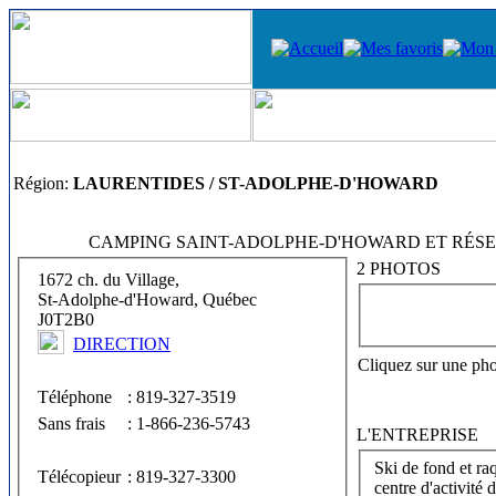
Région:
LAURENTIDES / ST-ADOLPHE-D'HOWARD
CAMPING SAINT-ADOLPHE-D'HOWARD ET RÉSE
2 PHOTOS
1672 ch. du Village,
St-Adolphe-d'Howard, Québec
J0T2B0
DIRECTION
Cliquez sur une pho
Téléphone
: 819-327-3519
Sans frais
: 1-866-236-5743
L'ENTREPRISE
Ski de fond et ra
Télécopieur
: 819-327-3300
centre d'activité d