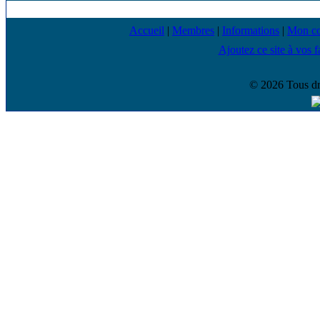
Accueil
|
Membres
|
Informations
|
Mon c
Ajoutez ce site à vos f
© 2026 Tous dr