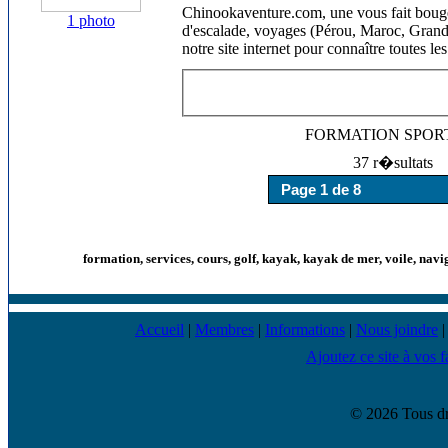
Chinookaventure.com, une vous fait bouge
1 photo
d'escalade, voyages (Pérou, Maroc, Grand C
notre site internet pour connaître toutes 
FORMATION SPOR
37 r�sultats
formation, services, cours, golf, kayak, kayak de mer, voile, navi
Accueil
|
Membres
|
Informations
|
Nous joindre
Ajoutez ce site à vos f
© 2026 Tous dr