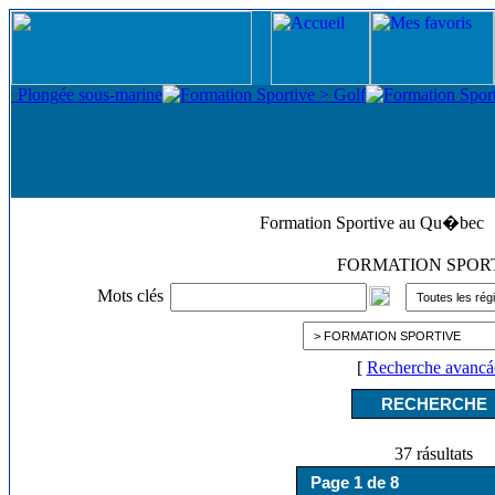
Formation Sportive au Qu�bec
FORMATION SPOR
Mots clés
[
Recherche avancá
37 rásultats