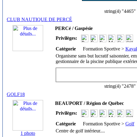
string(4) "4465"
CLUB NAUTIQUE DE PERCÉ
PERCé / Gaspésie
Privilèges:
Catégorie
Formation Sportive >
Kaya
Organisme sans but lucratif saisonnier, em
gestionnaire de la piscine publique extérieu
string(4) "2478"
GOLF18
BEAUPORT / Région de Québec
Privilèges:
Catégorie
Formation Sportive >
Golf
Centre de golf intérieur.
...
1 photo