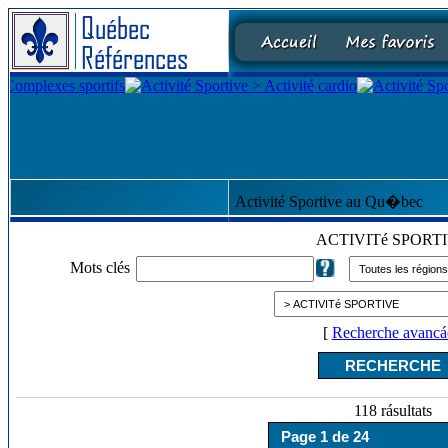
Activité Sportive au Qu�bec
ACTIVITé SPORT
Mots clés
[
Recherche avancá
118 rásultats