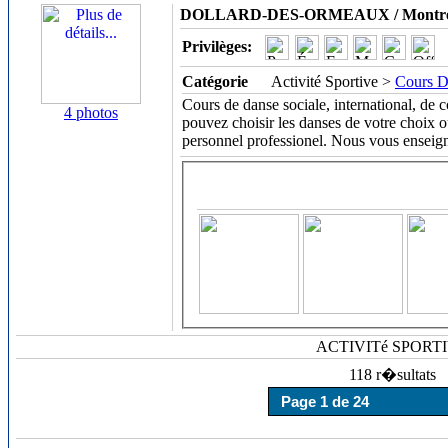
DOLLARD-DES-ORMEAUX / Montré
Privilèges:
Catégorie
Activité Sportive >
Cours D
Cours de danse sociale, international, de 
4 photos
pouvez choisir les danses de votre choix 
personnel professionel. Nous vous enseign
ACTIVITé SPORT
118 r�sultats