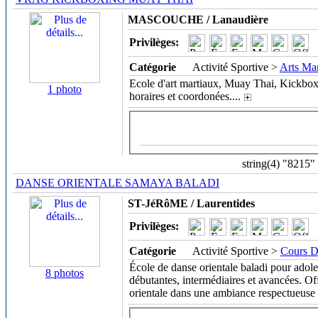
MASCOUCHE / Lanaudière
Privilèges:
Catégorie
Activité Sportive >
Arts Ma
Ecole d'art martiaux, Muay Thai, Kickbox
1 photo
horaires et coordonées.
...
string(4) "8215"
DANSE ORIENTALE SAMAYA BALADI
ST-JéRôME / Laurentides
Privilèges:
Catégorie
Activité Sportive >
Cours D
École de danse orientale baladi pour adol
8 photos
débutantes, intermédiaires et avancées. Of
orientale dans une ambiance respectueuse 