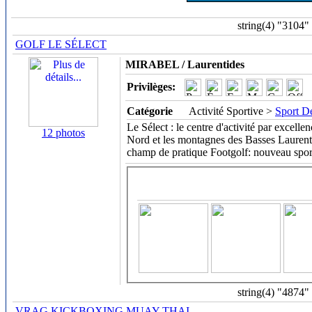
string(4) "3104"
GOLF LE SÉLECT
MIRABEL / Laurentides
Privilèges:
Catégorie
Activité Sportive >
Sport De
Le Sélect : le centre d'activité par excelle
12 photos
Nord et les montagnes des Basses Laurent
champ de pratique Footgolf: nouveau spor
string(4) "4874"
VRAG KICKBOXING MUAY THAI