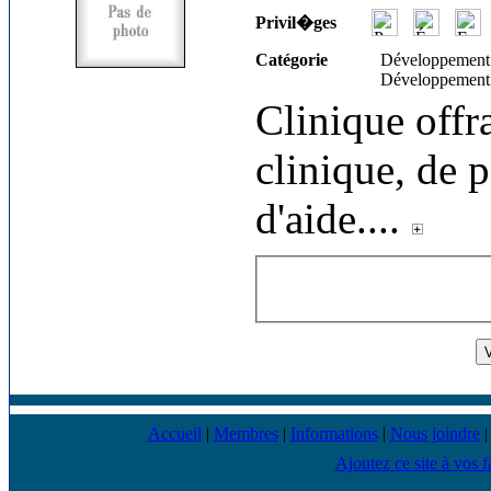
Privil�ges
Catégorie
Développement
Développement
Clinique offr
clinique, de 
d'aide.
...
Accueil
|
Membres
|
Informations
|
Nous joindre
Ajoutez ce site à vos f