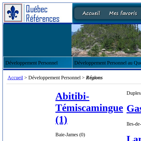
Développement Personnel
Développement Personnel au Qu
Accueil
> Développement Personnel >
Régions
Abitibi-
Dupless
Témiscamingue
Gas
(1)
Iles-de
Baie-James (0)
La