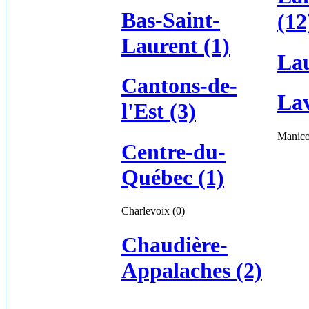
Bas-Saint-
(12
Laurent (1)
Lau
Cantons-de-
Lav
l'Est (3)
Manico
Centre-du-
Québec (1)
Charlevoix (0)
Chaudière-
Appalaches (2)