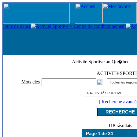
Activité Sportive au Qu�bec
ACTIVITé SPORT
Mots clés
[
Recherche avancá
118 rásultats