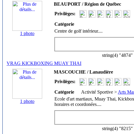
BEAUPORT / Région de Québec
Privilèges:
Catégorie
Centre de golf intérieur.
...
1 photo
string(4) "4874"
VRAG KICKBOXING MUAY THAI
MASCOUCHE / Lanaudière
Privilèges:
Catégorie
Activité Sportive >
Arts Ma
Ecole d'art martiaux, Muay Thai, Kickbox
1 photo
horaires et coordonées.
...
string(4) "8215"