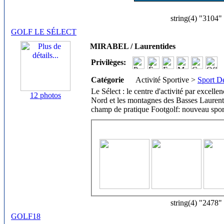
string(4) "3104"
GOLF LE SÉLECT
MIRABEL / Laurentides
Privilèges:
Catégorie
Activité Sportive >
Sport De
Le Sélect : le centre d'activité par excelle
12 photos
Nord et les montagnes des Basses Laurent
champ de pratique Footgolf: nouveau spor
string(4) "2478"
GOLF18