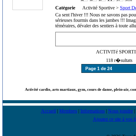
Catégorie
Activité Sportive >
Sport De
Ca sent l'hiver !!! Nous ne savons pas pou
sérieuses fourmis dans les jambes !!! Imag
téméraires, dévaler des sentiers à toute all
ACTIVITé SPORT
118 r�sultats
Activité cardio, arts martiaux, gym, cours de danse, plein-air, co
Accueil
|
Membres
|
Informations
|
Nous joindre
Ajoutez ce site à vos f