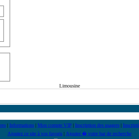
Limousine
res
|
Informations
|
Mon compte VIP
|
Inscription des usagers
|
Inscript
Ajoutez ce site à vos favoris
|
Ajouter � votre bar de recherche