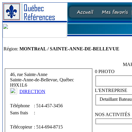
Région:
MONTRéAL / SAINTE-ANNE-DE-BELLEVUE
MAR
0 PHOTO
46, rue Sainte-Anne
Sainte-Anne-de-Bellevue, Québec
H9X1L6
L'ENTREPRISE
DIRECTION
Detaillant Bateau
Téléphone
: 514-457-3456
Sans frais
:
NOS ACTIVITÉS
Télécopieur
: 514-694-8715