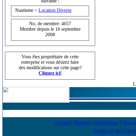
suivante :
Nautisme >
Location Diverse
No. de membre: 4657
Membre depuis le 16 septembre
2008
Vous êtes propriétaire de cette
entreprise et vous désirez faire
des modifications sur cette page?
Cliquez ici!
L
Accueil
|
Membres
|
Informations
|
Mon c
Ajoutez ce site à vos f