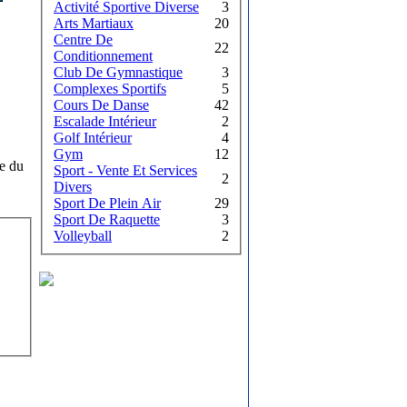
Activité Sportive Diverse
3
Arts Martiaux
20
Centre De
22
Conditionnement
Club De Gymnastique
3
Complexes Sportifs
5
Cours De Danse
42
Escalade Intérieur
2
Golf Intérieur
4
Gym
12
re du
Sport - Vente Et Services
2
Divers
Sport De Plein Air
29
Sport De Raquette
3
Volleyball
2