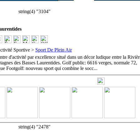
string(4) "3104"
urentides
ctivité Sportive >
Sport De Plein Air
entre d'activité par excellence situé dans un décor ludique entre la Riviè
tagnes des Basses Laurentides. Golf public: 6616 verges, normale 72,
ue Footgolf: nouveau sport qui combine le socc
...
string(4) "2478"