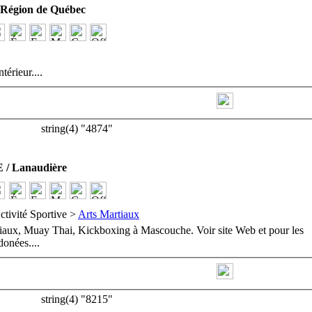
égion de Québec
ntérieur.
...
string(4) "4874"
 Lanaudière
ctivité Sportive >
Arts Martiaux
tiaux, Muay Thai, Kickboxing à Mascouche. Voir site Web et pour les
rdonées.
...
string(4) "8215"