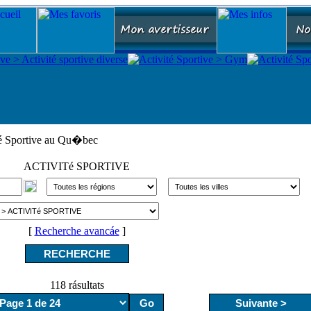
té Sportive au Qu�bec
ACTIVITé SPORTIVE
[
Recherche avancáe
]
118 rásultats