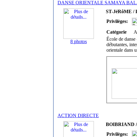
DANSE ORIENTALE SAMAYA BAL
ST-JéRôME / L
Privilèges:
Catégorie
A
École de danse 
8 photos
débutantes, int
orientale dans 
ACTION DIRECTE
BOIBRIAND / 
Privilèges: