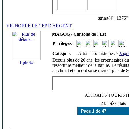
string(4) "1376"
VIGNOBLE LE CEP D'ARGENT
MAGOG / Cantons-de-l'Est
Privilèges:
Catégorie
Attraits Touristiques >
Vign
Depuis plus de 20 ans, les propriétaires du 
1 photo
ressortir le meilleur de la nature. Le résul
au climat et qui ont su se mériter plus de 
ATTRAITS TOURIST
233 r�sultats