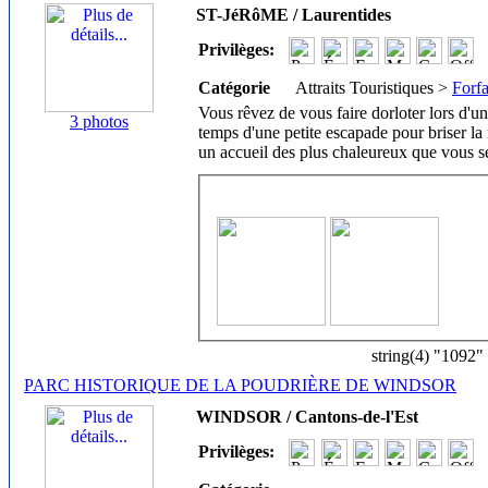
ST-JéRôME / Laurentides
Privilèges:
Catégorie
Attraits Touristiques >
Forfa
Vous rêvez de vous faire dorloter lors d'u
3 photos
temps d'une petite escapade pour briser l
un accueil des plus chaleureux que vous s
string(4) "1092"
PARC HISTORIQUE DE LA POUDRIÈRE DE WINDSOR
WINDSOR / Cantons-de-l'Est
Privilèges: