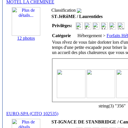
MOTEL LA CHEMINÉE
Classification
ST-JéRôME / Laurentides
Privilèges:
Catégorie
Hébergement >
Forfaits H
12 photos
Vous rêvez de vous faire dorloter lors d'u
temps d'une petite escapade pour briser l
un accueil des plus chaleureux que vous 
string(3) "356"
EURO-SPA (CITQ 102535)
ST-IGNACE DE STANBRIDGE / Canto