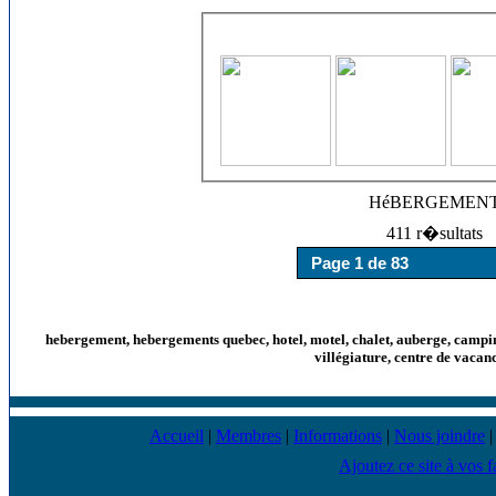
HéBERGEMEN
411 r�sultats
hebergement, hebergements quebec, hotel, motel, chalet, auberge, camping
villégiature, centre de vacan
Accueil
|
Membres
|
Informations
|
Nous joindre
Ajoutez ce site à vos f