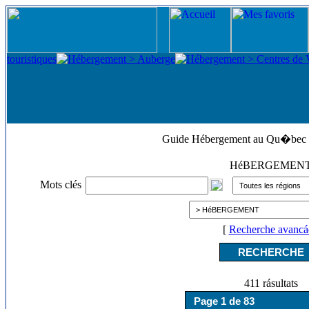
Guide Hébergement au Qu�bec
HéBERGEMEN
Mots clés
[
Recherche avancá
411 rásultats