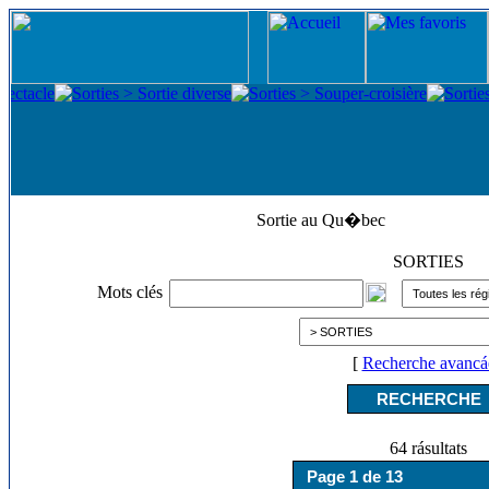
Sortie au Qu�bec
SORTIES
Mots clés
[
Recherche avancá
64 rásultats