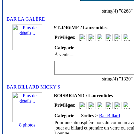
string(4) "8268"
BAR LA GALÈRE
ST-JéRôME / Laurentides
Privilèges:
Catégorie
À venir...
...
string(4) "1320"
BAR BILLARD MICKY'S
BOISBRIAND / Laurentides
Privilèges:
Catégorie
Sorties >
Bar Billard
Pour une atmosphère hors du commun avec
8 photos
jouer au billard et prendre un verre ou seu
Lounge.
...