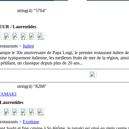
string(4) "5764"
R / Laurentides
estaurants >
Italien
rque le 30e anniversaire de Papa Luigi, le premier restaurant italien de
ine typiquement italienne, les meilleurs fruits de mer de la région, ains
pétillant, un classique depuis plus de 20 ans
...
string(4) "8288"
TAMAKI
Laurentides
estaurants >
Exotique
ant Sushi et fine cuisine à St-Jérôme, le tamaki est situé en plein centre v