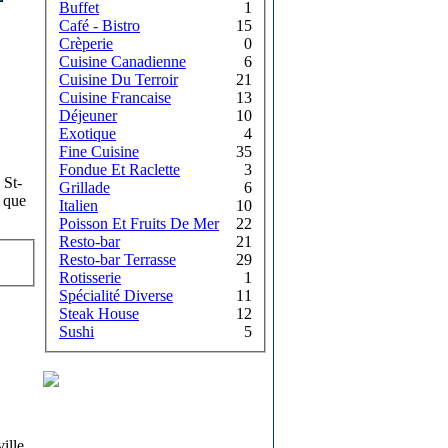
Buffet
1
Café - Bistro
15
Crèperie
0
Cuisine Canadienne
6
Cuisine Du Terroir
21
Cuisine Francaise
13
Déjeuner
10
Exotique
4
Fine Cuisine
35
Fondue Et Raclette
3
 St-
Grillade
6
i que
Italien
10
Poisson Et Fruits De Mer
22
Resto-bar
21
Resto-bar Terrasse
29
Rotisserie
1
Spécialité Diverse
11
Steak House
12
Sushi
5
ille,