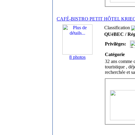
CAFÉ-BISTRO PETIT HÔTEL KRIEG
Classification
QUéBEC / Rég
Privilèges:
Catégorie
8 photos
32 ans comme caf
touristique , dé
recherchée et s