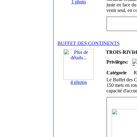
1 photo
juste en face d
venir seul, en c
BUFFET DES CONTINENTS
TROIS-RIVIèR
Privilèges:
Catégorie
R
Le Buffet des C
4 photos
150 mets en rota
capacité d'accu