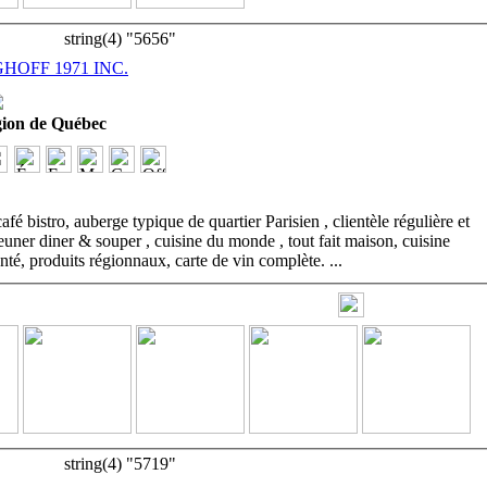
string(4) "5656"
HOFF 1971 INC.
ion de Québec
é bistro, auberge typique de quartier Parisien , clientèle régulière et
jeuner diner & souper , cuisine du monde , tout fait maison, cuisine
anté, produits régionnaux, carte de vin complète.
...
string(4) "5719"