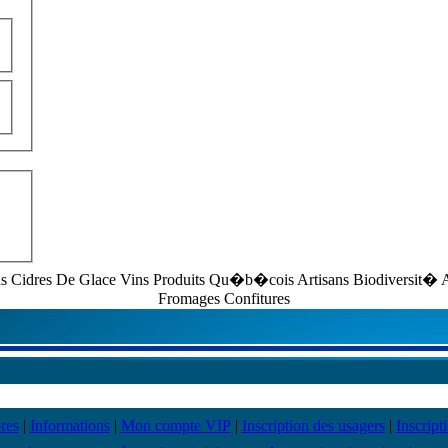
dres De Glace Vins Produits Qu�b�cois Artisans Biodiversit� Ali
Fromages Confitures
res
|
Informations
|
Mon compte VIP
|
Inscription des usagers
|
Inscript