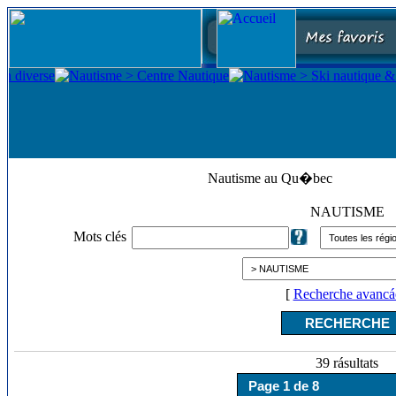
Nautisme au Qu�bec
NAUTISME
Mots clés
[
Recherche avancá
39 rásultats