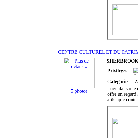
CENTRE CULTUREL ET DU PATRI
SHERBROOKE /
Privilèges:
Catégorie
A
Logé dans une é
5 photos
offre un regard s
artistique cont