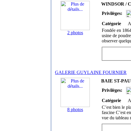
WINDSOR / Can
Privilèges:
Catégorie
A
Fondée en 1864 
2 photos
usine de poudre
observer quelqu
GALERIE GUYLAINE FOURNIER
BAIE ST-PAUL
Privilèges:
Catégorie
A
C’est bien le pl
8 photos
fascine C’est en
vue du tableau 