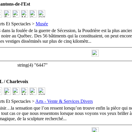
tons-de-l'Est
rts Et Spectacles >
Musée
dans la foulée de la guerre de Sécession, la Poudrière est la plus ancie
 noire au Québec. Des 56 bâtiments qui la constituaient, on peut encore
es vestiges disséminés sur plus de cinq kilomètr
...
string(4) "6447"
 / Charlevoix
rts Et Spectacles >
Arts - Vente & Services Divers
aisir…la sensation que l’on ressent lorsqu’on trouve enfin la pièce qui 
 tout cas ce que nous ressentons lorsque nous voyons vos yeux briller à
magique, de la sculpture recherché
...