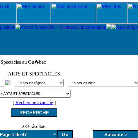
t Spectacles au Qu�bec
ARTS ET SPECTACLES
[
Recherche avancáe
]
233 rásultats