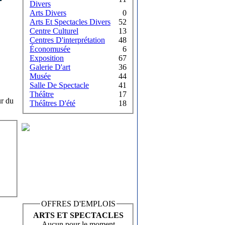
Divers
Arts Divers
0
Arts Et Spectacles Divers
52
Centre Culturel
13
Centres D'interprétation
48
Économusée
6
Exposition
67
Galerie D'art
36
Musée
44
Salle De Spectacle
41
Théâtre
17
ur du
Théâtres D'été
18
OFFRES D'EMPLOIS
ARTS ET SPECTACLES
Aucun pour le moment