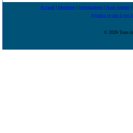
Accueil
|
Membres
|
Informations
|
Nous joindre
Ajoutez ce site à vos f
© 2026 Tous dr