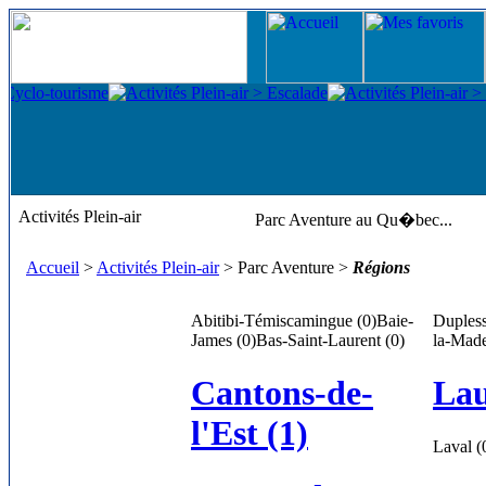
Activités Plein-air
Parc Aventure au Qu�bec...
Accueil
>
Activités Plein-air
> Parc Aventure >
Régions
Abitibi-Témiscamingue (0)
Baie-
Dupless
James (0)
Bas-Saint-Laurent (0)
la-Made
Cantons-de-
Lau
l'Est (1)
Laval (