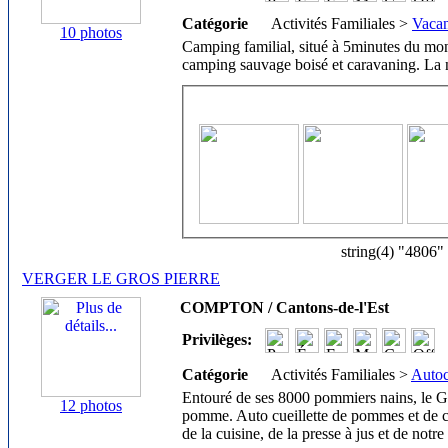
Catégorie
Activités Familiales >
Vacan
10 photos
Camping familial, situé à 5minutes du mo
camping sauvage boisé et caravaning. La n
string(4) "4806"
VERGER LE GROS PIERRE
COMPTON / Cantons-de-l'Est
Privilèges:
Catégorie
Activités Familiales >
Autoc
Entouré de ses 8000 pommiers nains, le Gr
12 photos
pomme. Auto cueillette de pommes et de citr
de la cuisine, de la presse à jus et de notr