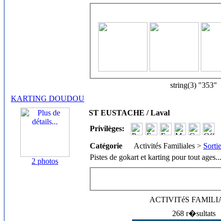
string(3) "353"
KARTING DOUDOU
ST EUSTACHE / Laval
Privilèges:
Catégorie
Activités Familiales >
Sorti
Pistes de gokart et karting pour tout ages.
.
2 photos
ACTIVITéS FAMIL
268 r�sultats