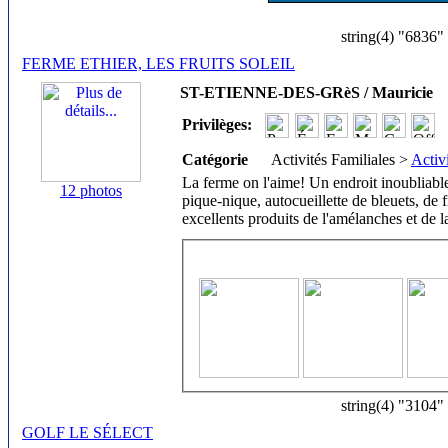
string(4) "6836"
FERME ETHIER, LES FRUITS SOLEIL
ST-ETIENNE-DES-GRèS / Mauricie
Privilèges:
Catégorie
Activités Familiales >
Activ
La ferme on l'aime! Un endroit inoubliable
12 photos
pique-nique, autocueillette de bleuets, de fr
excellents produits de l'amélanches et de l
string(4) "3104"
GOLF LE SÉLECT