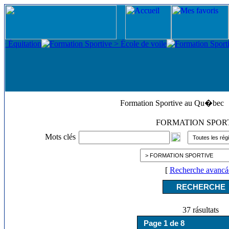
Formation Sportive au Qu�bec
FORMATION SPOR
Mots clés
[
Recherche avancá
37 rásultats