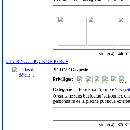
string(4) "4465"
CLUB NAUTIQUE DE PERCÉ
PERCé / Gaspésie
Privilèges:
Catégorie
Formation Sportive >
Kaya
Organisme sans but lucratif saisonnier, em
gestionnaire de la piscine publique extérieu
string(4) "3063"