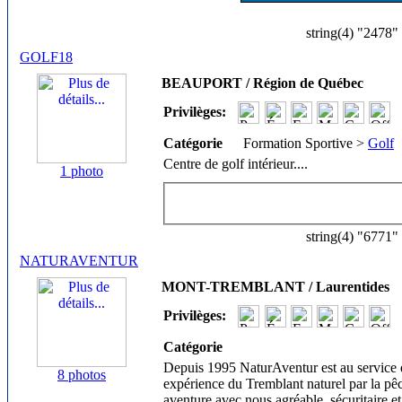
string(4) "2478"
GOLF18
BEAUPORT / Région de Québec
Privilèges:
Catégorie
Formation Sportive >
Golf
Centre de golf intérieur.
...
1 photo
string(4) "6771"
NATURAVENTUR
MONT-TREMBLANT / Laurentides
Privilèges:
Catégorie
Depuis 1995 NaturAventur est au service des
8 photos
expérience du Tremblant naturel par la pê
aventure avec nous agréable, sécuritaire et