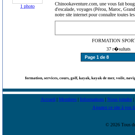
Chinookaventure.com, une vous fait bouge
1 photo
d'escalade, voyages (Pérou, Maroc, Grand C
notre site internet pour connaître toutes 
FORMATION SPOR
37 r�sultats
formation, services, cours, golf, kayak, kayak de mer, voile, navi
Accueil
|
Membres
|
Informations
|
Nous joindre
Ajoutez ce site à vos f
© 2026 Tous dr