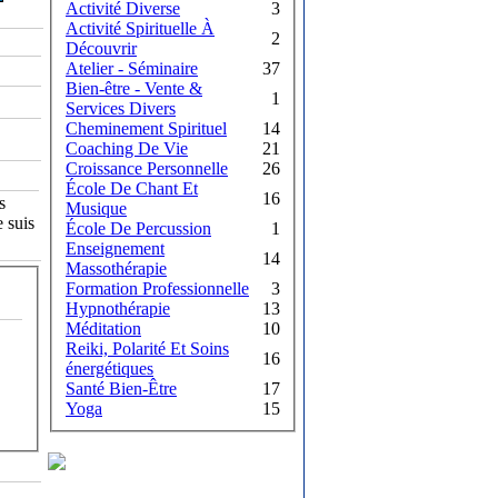
Activité Diverse
3
Activité Spirituelle À
2
Découvrir
Atelier - Séminaire
37
Bien-être - Vente &
1
Services Divers
Cheminement Spirituel
14
Coaching De Vie
21
Croissance Personnelle
26
École De Chant Et
16
s
Musique
 suis
École De Percussion
1
Enseignement
14
Massothérapie
Formation Professionnelle
3
Hypnothérapie
13
Méditation
10
Reiki, Polarité Et Soins
16
énergétiques
Santé Bien-Être
17
Yoga
15