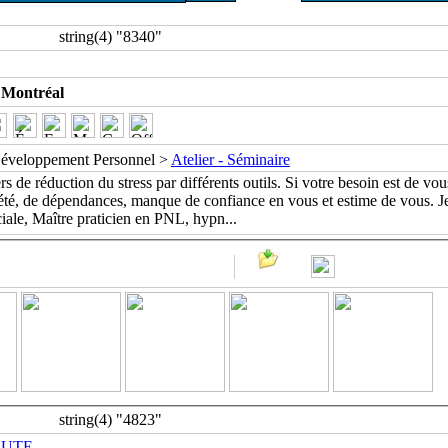
string(4) "8340"
Montréal
éveloppement Personnel >
Atelier - Séminaire
iers de réduction du stress par différents outils. Si votre besoin est de vou
xiété, de dépendances, manque de confiance en vous et estime de vous. Je
ciale, Maître praticien en PNL, hypn
...
string(4) "4823"
EUTE