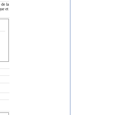
 de la
que et