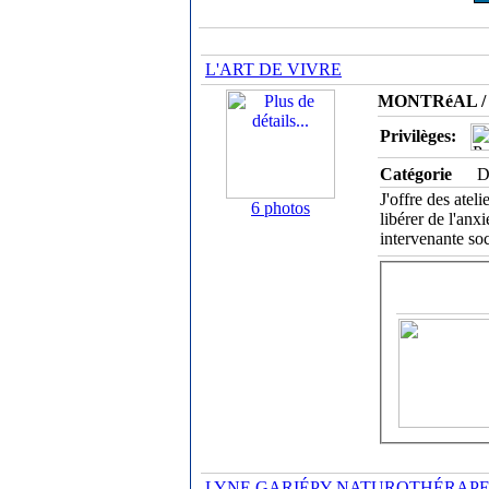
L'ART DE VIVRE
MONTRéAL / 
Privilèges:
Catégorie
D
J'offre des atel
6 photos
libérer de l'an
intervenante so
LYNE GARIÉPY NATUROTHÉRAP