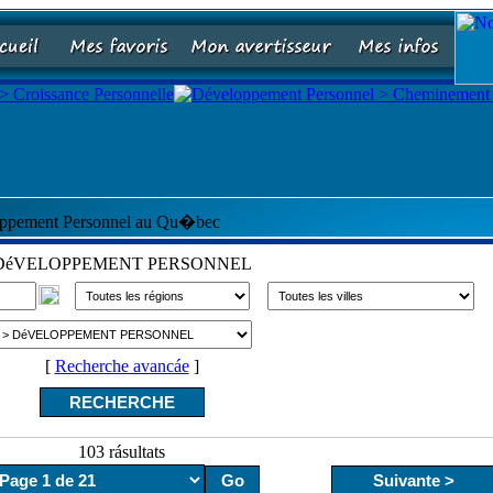
ppement Personnel au Qu�bec
éVELOPPEMENT PERSONNEL
[
Recherche avancáe
]
103 rásultats