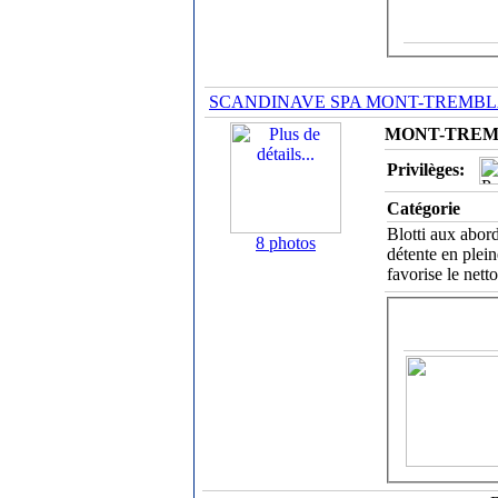
SCANDINAVE SPA MONT-TREMB
MONT-TREMBL
Privilèges:
Catégorie
Blotti aux abor
8 photos
détente en plei
favorise le nett