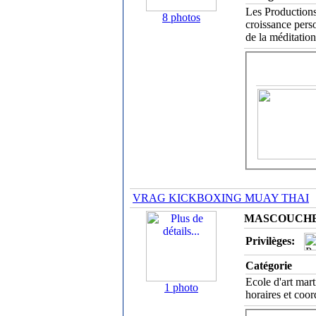
Les Productions
8 photos
croissance perso
de la méditatio
VRAG KICKBOXING MUAY THAI
MASCOUCHE /
Privilèges:
Catégorie
Ecole d'art mar
1 photo
horaires et coo