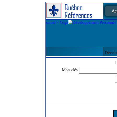
Dévelo
D
Mots clés