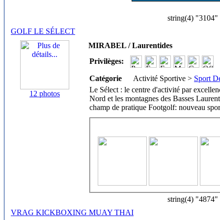
string(4) "3104"
GOLF LE SÉLECT
MIRABEL / Laurentides
Privilèges:
Catégorie
Activité Sportive >
Sport De
Le Sélect : le centre d'activité par excelle
12 photos
Nord et les montagnes des Basses Laurent
champ de pratique Footgolf: nouveau spor
string(4) "4874"
VRAG KICKBOXING MUAY THAI