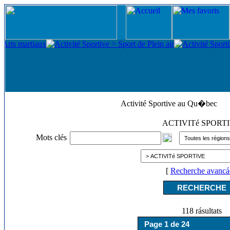
Activité Sportive au Qu�bec
ACTIVITé SPORT
Mots clés
[
Recherche avancá
118 rásultats