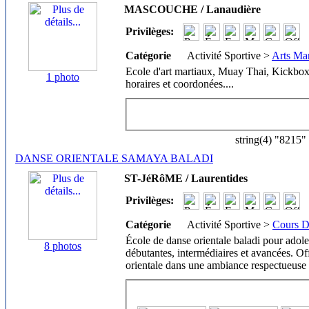
MASCOUCHE / Lanaudière
Privilèges:
Catégorie
Activité Sportive >
Arts Ma
Ecole d'art martiaux, Muay Thai, Kickbox
1 photo
horaires et coordonées.
...
string(4) "8215"
DANSE ORIENTALE SAMAYA BALADI
ST-JéRôME / Laurentides
Privilèges:
Catégorie
Activité Sportive >
Cours D
École de danse orientale baladi pour adol
8 photos
débutantes, intermédiaires et avancées. Of
orientale dans une ambiance respectueuse 