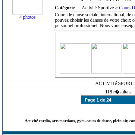
Catégorie
Activité Sportive >
Cours D
Cours de danse sociale, international, de 
4 photos
pouvez choisir les danses de votre choix 
personnel professionel. Nous vous enseign
ACTIVITé SPORT
118 r�sultats
Activité cardio, arts martiaux, gym, cours de danse, plein-air, co