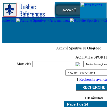
Activité Sportive au Qu�bec
ACTIVITé SPORT
Mots clés
[
Recherche avancá
118 rásultats