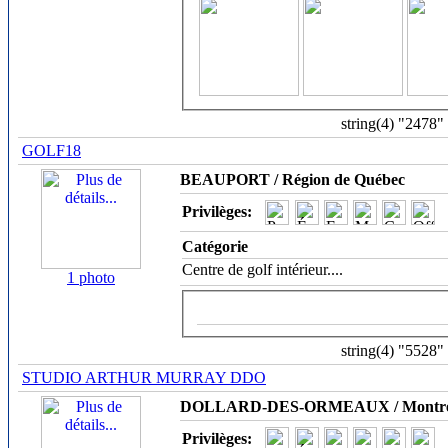
string(4) "2478"
GOLF18
BEAUPORT / Région de Québec
Privilèges:
Catégorie
Centre de golf intérieur.
...
1 photo
string(4) "5528"
STUDIO ARTHUR MURRAY DDO
DOLLARD-DES-ORMEAUX / Montré
Privilèges: