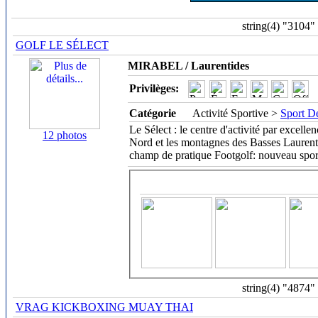
string(4) "3104"
GOLF LE SÉLECT
MIRABEL / Laurentides
Privilèges:
Catégorie
Activité Sportive >
Sport De
Le Sélect : le centre d'activité par excelle
12 photos
Nord et les montagnes des Basses Laurent
champ de pratique Footgolf: nouveau spor
string(4) "4874"
VRAG KICKBOXING MUAY THAI