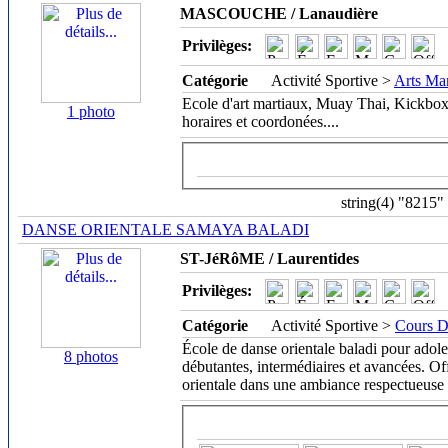
MASCOUCHE / Lanaudière
Privilèges:
Catégorie
Activité Sportive >
Arts Ma
Ecole d'art martiaux, Muay Thai, Kickbox
1 photo
horaires et coordonées.
...
string(4) "8215"
DANSE ORIENTALE SAMAYA BALADI
ST-JéRôME / Laurentides
Privilèges:
Catégorie
Activité Sportive >
Cours D
École de danse orientale baladi pour adol
8 photos
débutantes, intermédiaires et avancées. Of
orientale dans une ambiance respectueuse 