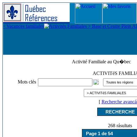
Activité Familiale au Qu�bec
ACTIVITéS FAMIL
Mots clés
[
Recherche avancá
268 rásultats