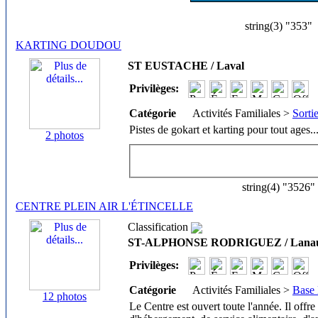
string(3) "353"
KARTING DOUDOU
ST EUSTACHE / Laval
Privilèges:
Catégorie
Activités Familiales >
Sorti
Pistes de gokart et karting pour tout ages.
.
2 photos
string(4) "3526"
CENTRE PLEIN AIR L'ÉTINCELLE
Classification
ST-ALPHONSE RODRIGUEZ / Lanau
Privilèges:
Catégorie
Activités Familiales >
Base 
12 photos
Le Centre est ouvert toute l'année. Il offre 