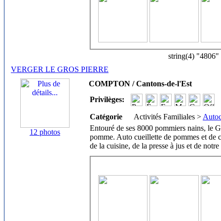
string(4) "4806"
VERGER LE GROS PIERRE
COMPTON / Cantons-de-l'Est
Privilèges:
Catégorie
Activités Familiales >
Autoc
Entouré de ses 8000 pommiers nains, le Gr
12 photos
pomme. Auto cueillette de pommes et de citr
de la cuisine, de la presse à jus et de notr