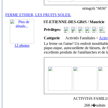
string(4) "6836"
FERME ETHIER, LES FRUITS SOLEIL
ST-ETIENNE-DES-GRèS / Mauricie
Privilèges:
Catégorie
Activités Familiales >
Activ
La ferme on l'aime! Un endroit inoubliable
12 photos
pique-nique, autocueillette de bleuets, de fr
excellents produits de l'amélanches et de l
ACTIVITéS FAMIL
268 r�sultats