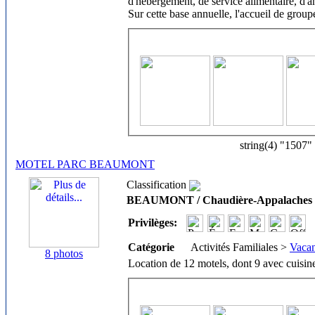
d'hébergement, de service alimentaire, d'ani
Sur cette base annuelle, l'accueil de gro
string(4) "1507"
MOTEL PARC BEAUMONT
Classification
BEAUMONT / Chaudière-Appalaches
Privilèges:
Catégorie
Activités Familiales >
Vacan
8 photos
Location de 12 motels, dont 9 avec cuisin