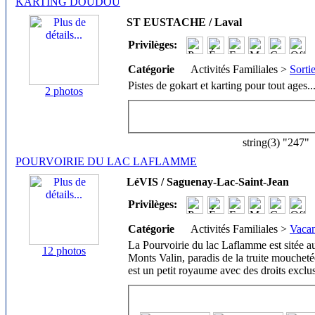
KARTING DOUDOU
ST EUSTACHE / Laval
Privilèges:
Catégorie
Activités Familiales >
Sorti
Pistes de gokart et karting pour tout ages.
.
2 photos
string(3) "247"
POURVOIRIE DU LAC LAFLAMME
LéVIS / Saguenay-Lac-Saint-Jean
Privilèges:
Catégorie
Activités Familiales >
Vacan
La Pourvoirie du lac Laflamme est sitée a
12 photos
Monts Valin, paradis de la truite mouchet
est un petit royaume avec des droits exclu