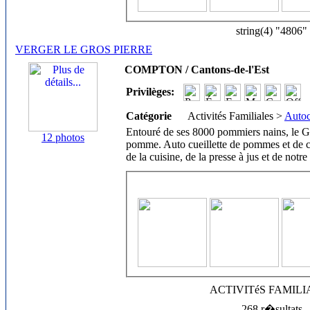
string(4) "4806"
VERGER LE GROS PIERRE
COMPTON / Cantons-de-l'Est
Privilèges:
Catégorie
Activités Familiales >
Autoc
Entouré de ses 8000 pommiers nains, le Gr
12 photos
pomme. Auto cueillette de pommes et de citr
de la cuisine, de la presse à jus et de notr
ACTIVITéS FAMIL
268 r�sultats