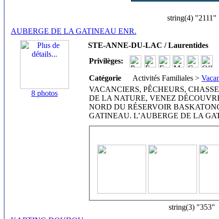
string(4) "2111"
AUBERGE DE LA GATINEAU ENR.
STE-ANNE-DU-LAC / Laurentides
Privilèges:
Catégorie
Activités Familiales >
Vacan
VACANCIERS, PÊCHEURS, CHASSE
8 photos
DE LA NATURE, VENEZ DÉCOUVRI
NORD DU RÉSERVOIR BASKATONG
GATINEAU. L’AUBERGE DE LA GA
string(3) "353"