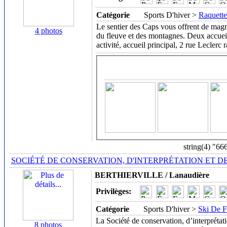
Catégorie
Sports D'hiver >
Raquette
Le sentier des Caps vous offrent de magn
4 photos
du fleuve et des montagnes. Deux accueil
activité, accueil principal, 2 rue Leclerc
string(4) "66
SOCIÉTÉ DE CONSERVATION, D'INTERPRÉTATION ET DE 
BERTHIERVILLE / Lanaudière
Privilèges:
Catégorie
Sports D'hiver >
Ski De 
La Société de conservation, d’interprétati
8 photos