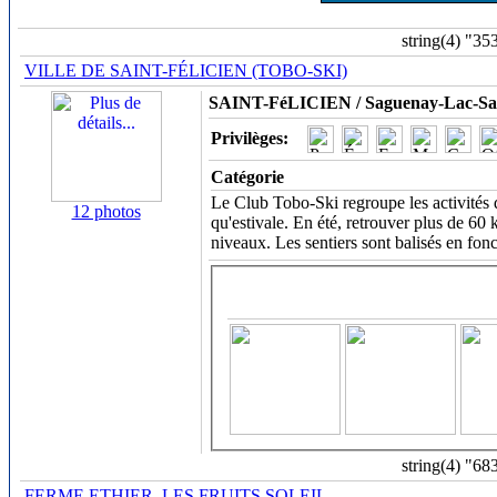
string(4) "35
VILLE DE SAINT-FÉLICIEN (TOBO-SKI)
SAINT-FéLICIEN / Saguenay-Lac-Sai
Privilèges:
Catégorie
Le Club Tobo-Ski regroupe les activités d
12 photos
qu'estivale. En été, retrouver plus de 60
niveaux. Les sentiers sont balisés en fonc
string(4) "68
FERME ETHIER, LES FRUITS SOLEIL