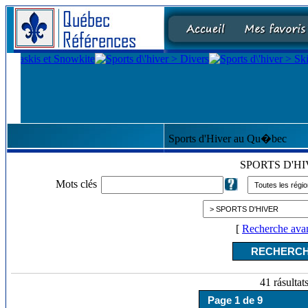
Sports d'Hiver au Qu�bec
SPORTS D'H
Mots clés
[
Recherche ava
41 rásultat