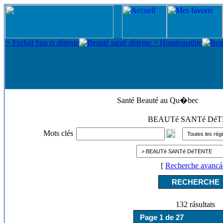
Santé Beauté au Qu�bec
BEAUTé SANTé Dé
Mots clés
[
Recherche avancá
132 rásultats