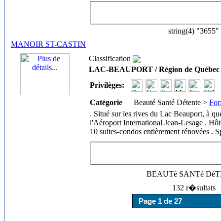
string(4) "3655"
MANOIR ST-CASTIN
Classification
LAC-BEAUPORT / Région de Québec
Privilèges:
Catégorie
Beauté Santé Détente >
For
. Situé sur les rives du Lac Beauport, à q
l'Aéroport International Jean-Lesage . Hôt
10 suites-condos entièrement rénovées . S
BEAUTé SANTé Dé
132 r�sultats