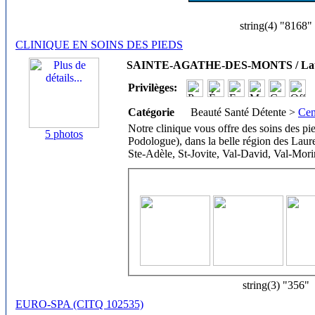
string(4) "8168"
CLINIQUE EN SOINS DES PIEDS
SAINTE-AGATHE-DES-MONTS / Laur
Privilèges:
Catégorie
Beauté Santé Détente >
Cen
Notre clinique vous offre des soins des p
5 photos
Podologue), dans la belle région des Laur
Ste-Adèle, St-Jovite, Val-David, Val-Mor
string(3) "356"
EURO-SPA (CITQ 102535)