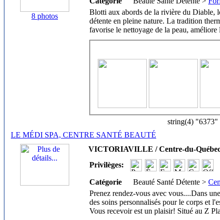
Catégorie
Beauté Santé Détente >
For
Blotti aux abords de la rivière du Diable
8 photos
détente en pleine nature. La tradition th
favorise le nettoyage de la peau, améliore
string(4) "6373"
LE MÉDI SPA, CENTRE SANTÉ BEAUTÉ
VICTORIAVILLE / Centre-du-Québe
Privilèges:
Catégorie
Beauté Santé Détente >
Cen
Prenez rendez-vous avec vous....Dans une
des soins personnalisés pour le corps et l'e
Vous recevoir est un plaisir! Situé au Z Pl