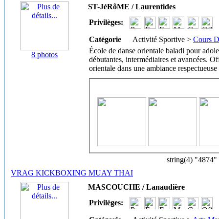
ST-JéRôME / Laurentides
Privilèges:
Catégorie
Activité Sportive >
Cours D
École de danse orientale baladi pour adol
8 photos
débutantes, intermédiaires et avancées. Of
orientale dans une ambiance respectueuse 
string(4) "4874"
VRAG KICKBOXING MUAY THAI
MASCOUCHE / Lanaudière
Privilèges: