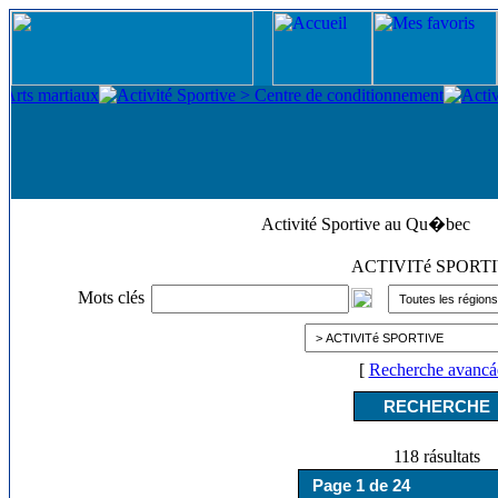
Activité Sportive au Qu�bec
ACTIVITé SPORT
Mots clés
[
Recherche avancá
118 rásultats