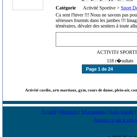
Catégorie
Activité Sportive >
Sport De
Ca sent l'hiver !!! Nous ne savons pas pou
sérieuses fourmis dans les jambes !!! Imag
téméraires, dévaler des sentiers à toute all
ACTIVITé SPORT
118 r�sultats
Activité cardio, arts martiaux, gym, cours de danse, plein-air, co
Accueil
|
Membres
|
Informations
|
Nous joindre
Ajoutez ce site à vos f