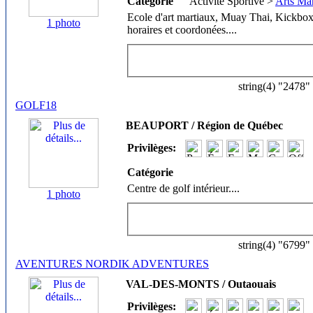
Catégorie
Activité Sportive >
Arts Ma
Ecole d'art martiaux, Muay Thai, Kickbox
1 photo
horaires et coordonées.
...
string(4) "2478"
GOLF18
BEAUPORT / Région de Québec
Privilèges:
Catégorie
Centre de golf intérieur.
...
1 photo
string(4) "6799"
AVENTURES NORDIK ADVENTURES
VAL-DES-MONTS / Outaouais
Privilèges: