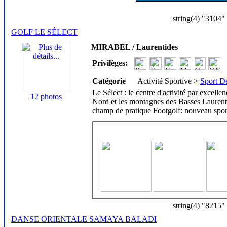
string(4) "3104"
GOLF LE SÉLECT
MIRABEL / Laurentides
Privilèges:
Catégorie
Activité Sportive >
Sport De
Le Sélect : le centre d'activité par excelle
12 photos
Nord et les montagnes des Basses Laurent
champ de pratique Footgolf: nouveau spor
string(4) "8215"
DANSE ORIENTALE SAMAYA BALADI